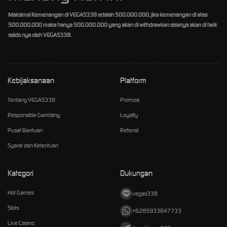
Maksimal Kemenangan di VEGAS338 adalah 500.000.000, jika kemenangan di atas
500.000.000 maka hanya 500.000.000 yang akan di withdrawkan sisanya akan di tarik
saldo nya oleh VEGAS338.
Kebijaksanaan
Platform
Tentang VEGAS338
Promosi
Responsible Gambling
Loyalty
Pusat Bantuan
Referral
Syarat dan Ketentuan
Kategori
Dukungan
Hot Games
vegas338
Slots
+6285933647733
Live Casino