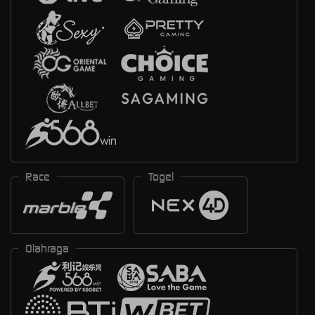
Race
Togel
Olahraga