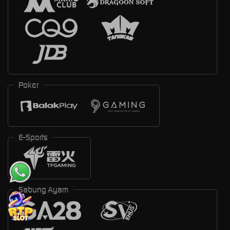
Poker
E-Sports
Sabung Ayam