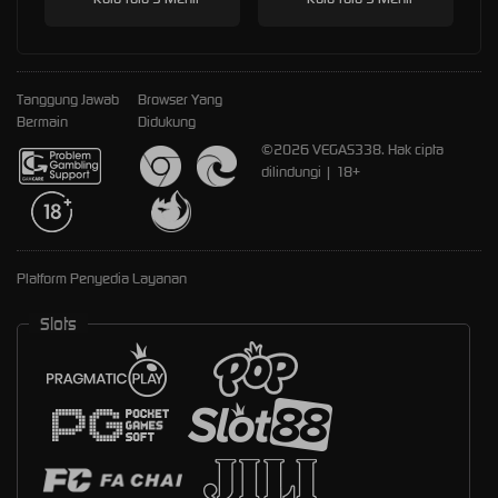
Tanggung Jawab
Browser Yang
Bermain
Didukung
©2026 VEGAS338. Hak cipta
dilindungi | 18+
Platform Penyedia Layanan
Slots