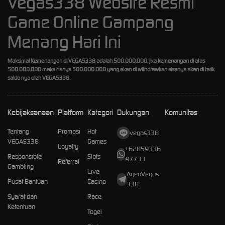
Vegas338 Website Resmi
Game Online Gampang
Menang Hari Ini
Maksimal Kemenangan di VEGAS338 adalah 500.000.000, jika kemenangan di atas
500.000.000 maka hanya 500.000.000 yang akan di withdrawkan sisanya akan di tarik
saldo nya oleh VEGAS338.
Kebijaksanaan
Platform
Kategori
Dukungan
Komunitas
Tentang
Promosi
Hot
vegas338
VEGAS338
Games
Loyalty
+62859336
Responsible
Slots
47733
Referral
Gambling
Live
AgenVegas
Pusat Bantuan
Casino
338
Syarat dan
Race
Ketentuan
Togel