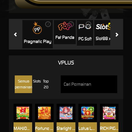
i
i
i
i
i
Facha
Fat Panda
Slot88 x PP
PG Soft
Pragmatic Play
VPLUS
Semua
Slots
Top
permainan
20
MAHJONG WINS
Fortune Mahjong
Starlight Princess 2000
Lotus Lanterns: Dragon's Fortune
RICH PIGGIES