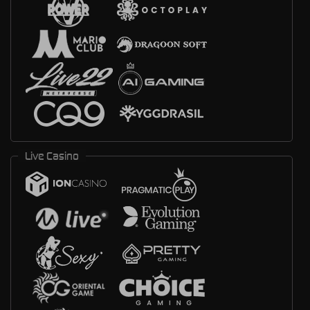
Live Casino