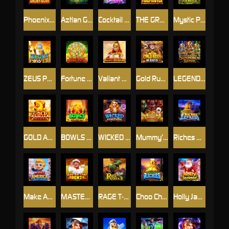
Phoenix's Golden Basin
Aztlan Gems
Cocktail City
THE GREAT FIREFIGHTER
Mystic Panda
ZEUS POWER
Fortune Gold Pots
Valiant of Athena
Gold Rush Mania
LEGEND OF SPOOKY LINK
GOLD AROWANA
BOWLS OF FORTUNE
WICKED FORTUNE
Mummy’s Treasure Quest
Riches Express
Make America Great Again
MASTER CHEF FRENZY
RAGE T-REX 2
Choo Choo Riches
Holly Jackpot