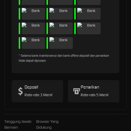
* Selama bank maintenance dan bank offline deposit dan penarikan
tidak dapat diproses
Deposit
Penarikan
Rata-rata 3 Menit
Rata-rata 5 Menit
Tanggung Jawab
Browser Yang
Bermain
Didukung