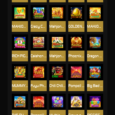
MAHJONG BONUS
Crazy Chicken
Mahjong Fortune 3
GOLDEN DRAGON EGG
MAHJONG FORTUNE
RICH PIGGIES WORLD
Caishen Mahjong: Triple Luck
Mahjong Fortune 2: Dragon Riches
Phoenix Link - Collection
Dragon Link Fortune
MUMMY'S CURSE
Fuyu Phoenix
Chili Chili Hot
Pompeil Blaze
Big Bad Wolf