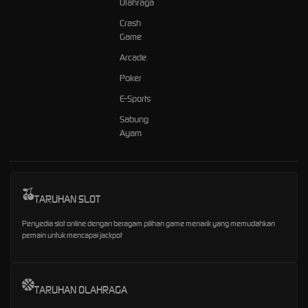
Olahraga
Crash
Game
Arcade
Poker
E-Sports
Sabung
Ayam
TARUHAN SLOT
Penyedia slot online dengan beragam pilihan game menarik yang memudahkan
pemain untuk mencapai jackpot
TARUHAN OLAHRAGA