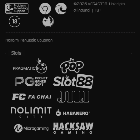
©2026 VEGAS338. Hak cipta
dilindungi | 18+
Platform Penyedia Layanan
Slots