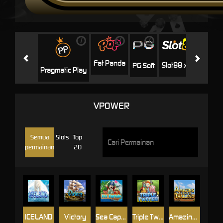
i
i
i
i
i
Facha
Fat Panda
Slot88 x PP
PG Soft
Pragmatic Play
VPOWER
Semua
Slots
Top
permainan
20
ICELAND
Victory
Sea Captain
Triple Twister
Amazing Thailand