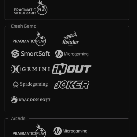
Crash Game
Arcade