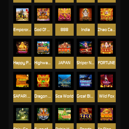
Emperor Gate
God Of Wealth
888
India
Zhao Cai Jin Bao
Happy Prosperous
Highway King
JAPAN
Striper Night
FORTUNE
SAFARI Heat
Dragon Gold
Sea World
Great Blue
Wild Fox