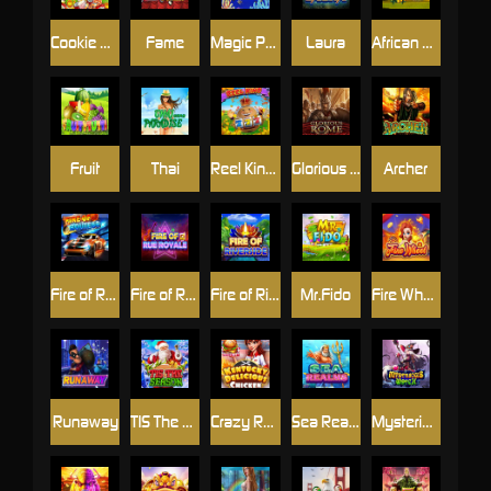
Cookie Pop
Fame
Magic Pearl
Laura
African Wildlife
Fruit
Thai
Reel King Mega
Glorious Rome
Archer
Fire of Route 66
Fire of Rue Royale
Fire of Riverside
Mr.Fido
Fire Wheel
Runaway
TIS The Season
Crazy Restaurant
Sea Realms
Mysterious Witch