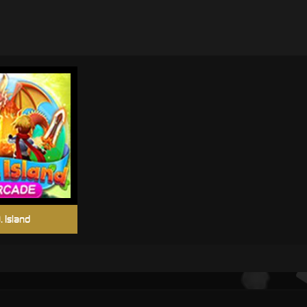
. Island