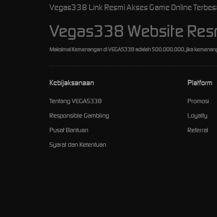
Vegas338 Link Resmi Akses Game Online Terbesa
Vegas338 Website Resm
Maksimal Kemenangan di VEGAS338 adalah 500.000.000, jika kemenangan
Kebijaksanaan
Platform
Tentang VEGAS338
Promosi
Responsible Gambling
Loyalty
Pusat Bantuan
Referral
Syarat dan Ketentuan