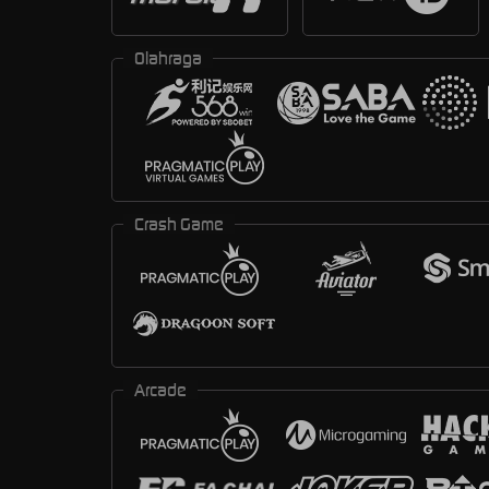
Olahraga
Crash Game
Arcade