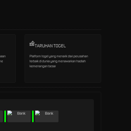
TARUHAN TOGEL
haan
Platform togel yang menarik dari perusahan
ame
terbaik di dunia yang menawarkan hadiah
kemenangan besar