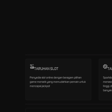
TARUHAN SLOT
TA
Penyedia slot online dengan beragam pilihan
Sportsb
game menarik yang memudahkan pemain untuk
menawar
mencapai jackpot
tinggi,
banyak 