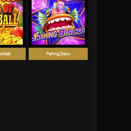
otball
Fishing Disco