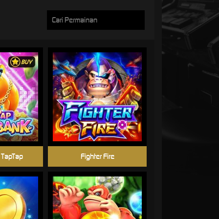
 TapTap
Fighter Fire