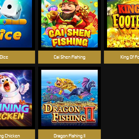
Dice
Cai Shen Fishing
King Of Fo
ng Chicken
Dragon Fishing II