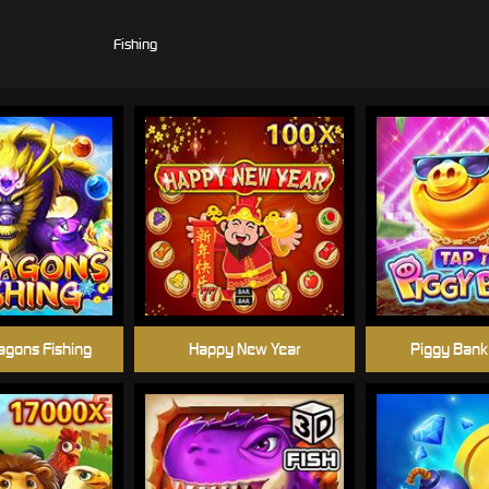
Fishing
agons Fishing
Happy New Year
Piggy Bank