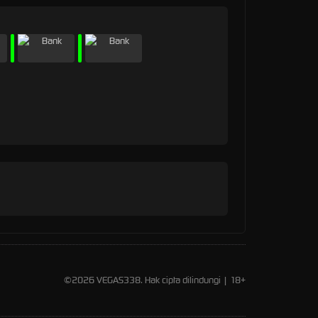
©2026 VEGAS338. Hak cipta dilindungi | 18+