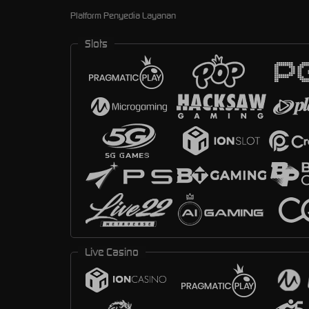
Platform Penyedia Layanan
Slots
Live Casino