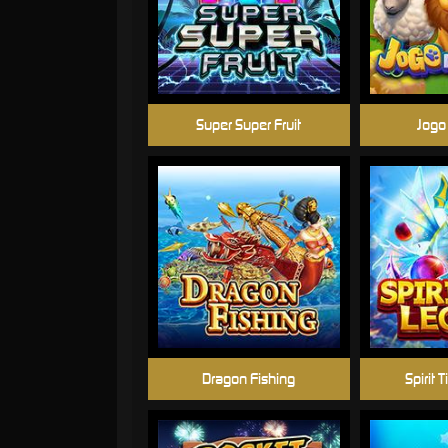
Super Super Fruit
Jogo
Dragon Fishing
Spirit