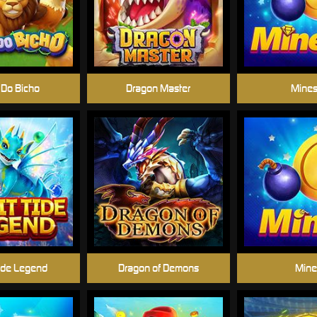
 Do Bicho
Dragon Master
Mines
 Tide Legend
Dragon of Demons
Mine