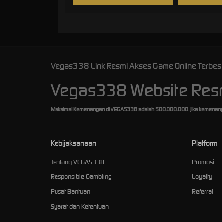
Vegas338 Link Resmi Akses Game Online Terbesa
Vegas338 Website Resm
Maksimal Kemenangan di VEGAS338 adalah 500.000.000, jika kemenangan
Kebijaksanaan
Platform
Tentang VEGAS338
Promosi
Responsible Gambling
Loyalty
Pusat Bantuan
Referral
Syarat dan Ketentuan