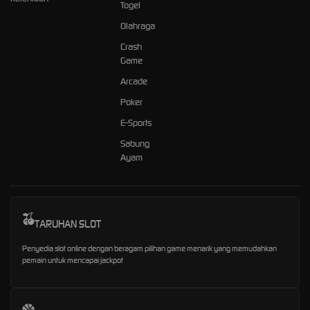
Togel
Olahraga
Crash
Game
Arcade
Poker
E-Sports
Sabung
Ayam
TARUHAN SLOT
Penyedia slot online dengan beragam pilihan game menarik yang memudahkan
pemain untuk mencapai jackpot