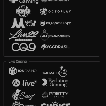
Live Casino