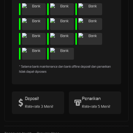
* Selama bank maintenance dan bank offline deposit dan penarikan
tidak dapat diproses
Deposit
Penarikan
Rata-rata 3 Menit
Rata-rata 5 Menit