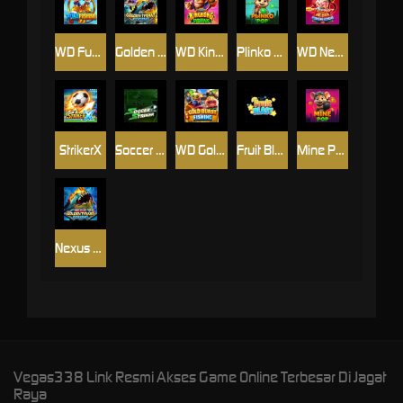
WD FuWa Fishing
Golden Tyrant Fishing
WD King Kong Fishing
Plinko Pop
WD Nezha Fishing Legend
StrikerX
Soccer Striker
WD Gold Blast Fishing
Fruit Blast
Mine Pop
Nexus Golden Tyrant
Vegas338 Link Resmi Akses Game Online Terbesar Di Jagat
Raya