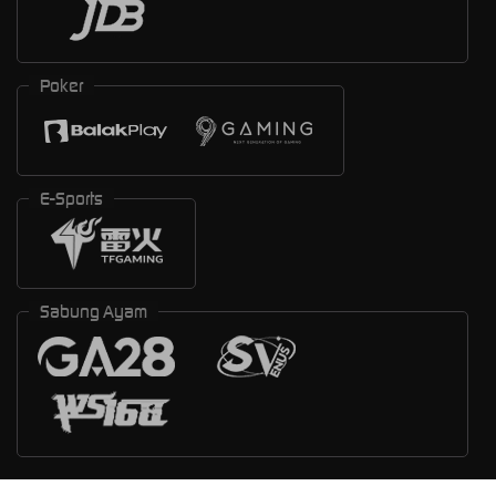
Poker
E-Sports
Sabung Ayam