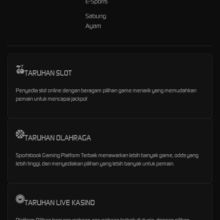
E-Sports
Sabung
Ayam
TARUHAN SLOT
Penyedia slot online dengan beragam pilihan game menarik yang memudahkan
pemain untuk mencapai jackpot
TARUHAN OLAHRAGA
Sportsbook Gaming Platform Terbaik menawarkan lebih banyak game, odds yang
lebih tinggi, dan menyediakan pilihan yang lebih banyak untuk pemain.
TARUHAN LIVE KASINO