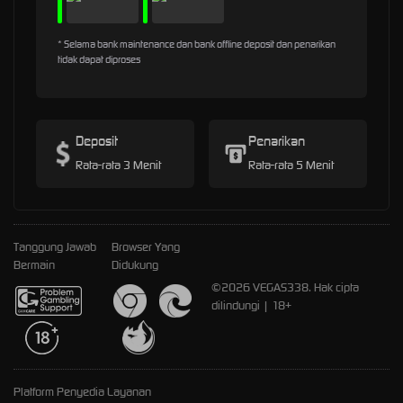
* Selama bank maintenance dan bank offline deposit dan penarikan
tidak dapat diproses
Deposit
Penarikan
Rata-rata 3 Menit
Rata-rata 5 Menit
Tanggung Jawab
Browser Yang
Bermain
Didukung
©2026 VEGAS338. Hak cipta
dilindungi | 18+
Platform Penyedia Layanan