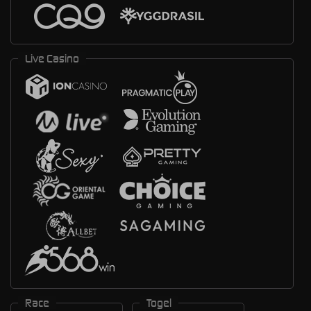
Live Casino
Race
Togel