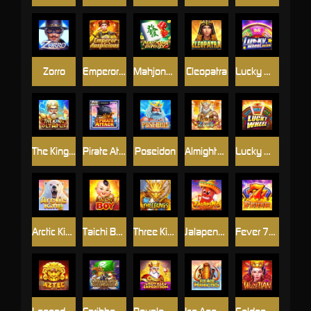
Zorro
Emperor Auspicious
Mahjong Infinity
Cleopatra
Lucky Wheel Deluxe
The King Of Olympus
Pirate Attack
Poseidon
Almighty Zeus
Lucky Wheel
Arctic King
Taichi Boy
Three Kings
Jalapeno Burst
Fever 777