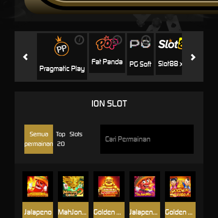
i
i
i
i
i
Facha
Fat Panda
Slot88 x PP
PG Soft
Pragmatic Play
ION SLOT
Semua
Top
Slots
permainan
20
Jalapeno
MahJong Gold 2
Golden Maitreya Buddha
Jalapeno 2
Golden Fuwa