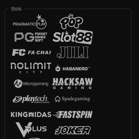
Slots