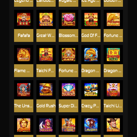
Legend of Aztec
Caribbean Treasure
Royale Expedition
Ice Age Mammoths
Golden Wuzetian
Fafafa
Great Wealth
Blossom of Fortune
God Of Fortune
Fortune Koi
Flame Wolves
Taichi Fortuna
Fortune Gate
Dragon Gate
Dragon Tiles
The Unsurpassed Grace
Gold Rush
Super Diamond
Crazy Penguin
Taichi Lion Dance