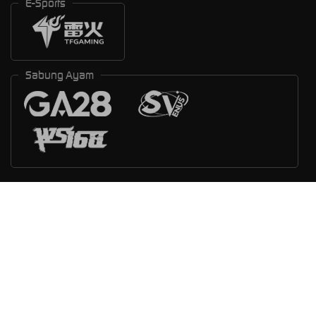
E-Sports
Sabung Ayam