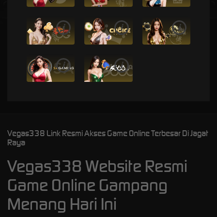
i
i
i
i
i
Vegas338 Link Resmi Akses Game Online Terbesar Di Jagat
Raya
Vegas338 Website Resmi
Game Online Gampang
Menang Hari Ini