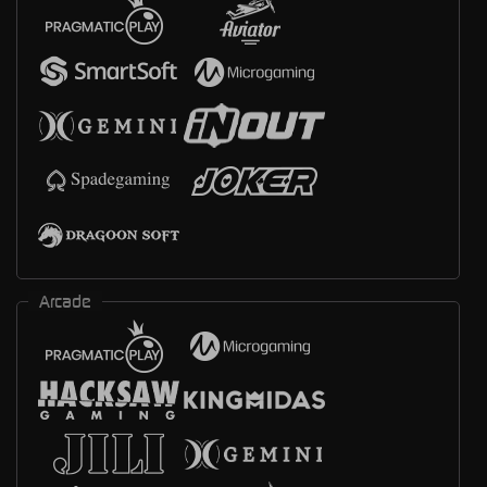
Arcade