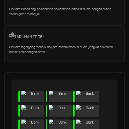
Platform Pilihan bagi perusahaan-perusahaan terbaik di dunia, dengan pilihan
variasi game terbanyak
TARUHAN TOGEL
Platform togel yang menarik dari perusahan terbaik di dunia yang menawarkan
hadiah kemenangan besar