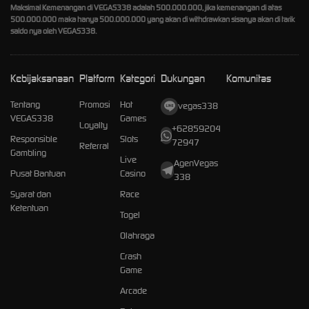
Maksimal Kemenangan di VEGAS338 adalah 500.000.000, jika kemenangan di atas
500.000.000 maka hanya 500.000.000 yang akan di withdrawkan sisanya akan di tarik
saldo nya oleh VEGAS338.
Kebijaksanaan
Platform
Kategori
Dukungan
Komunitas
Tentang
Promosi
Hot
vegas338
VEGAS338
Games
Loyalty
+62859204
Responsible
Slots
72947
Referral
Gambling
Live
AgenVegas
Pusat Bantuan
Casino
338
Syarat dan
Race
Ketentuan
Togel
Olahraga
Crash
Game
Arcade