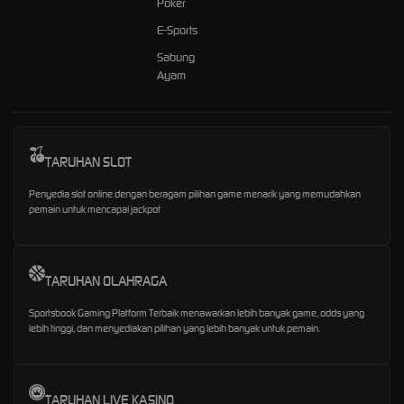
Poker
E-Sports
Sabung
Ayam
TARUHAN SLOT
Penyedia slot online dengan beragam pilihan game menarik yang memudahkan
pemain untuk mencapai jackpot
TARUHAN OLAHRAGA
Sportsbook Gaming Platform Terbaik menawarkan lebih banyak game, odds yang
lebih tinggi, dan menyediakan pilihan yang lebih banyak untuk pemain.
TARUHAN LIVE KASINO