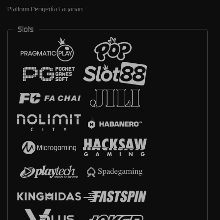
Platform Penyedia Layanan
Slots