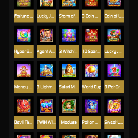
Fortune Gems Legend
Lucky Jaguar 500
Storm of Seth 2
3 Coin Wild Tiger
Coin of Lightning
Hyper Burst
Agent Ace
3 Witch's Lamp
10 Sparkling Crown
Lucky Jaguar 2
Money Pot
3 Lightning Blitz
Safari Mystery
World Cup
3 Pot Dragons
Devil Fire 2
TWIN WINS
Medusa
Potion Wizard
Sweet Land