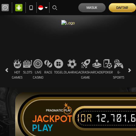
MASUK
DAFTAR
HOT
SLOTS
LIVE
RACE
TOGEL
OLAHRAGA
CRASH
ARCADE
POKER
E-
SABUN
GAMES
CASINO
GAME
SPORTS
AYAM
IDR
12,701,
JACKPOT
PLAY