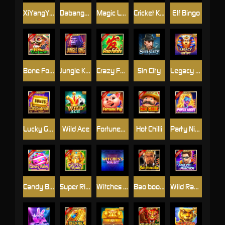
XiYangYang
Dabanggg
Magic Lamp
Cricket King 18
Elf Bingo
Bone Fortune
Jungle King
Crazy FaFaFa
Sin City
Legacy of Egypt
Lucky Goldbricks
Wild Ace
FortunePig
Hot Chilli
Party Night
Candy Baby
Super Rich
Witches Night
Bao boon chin
Wild Racer