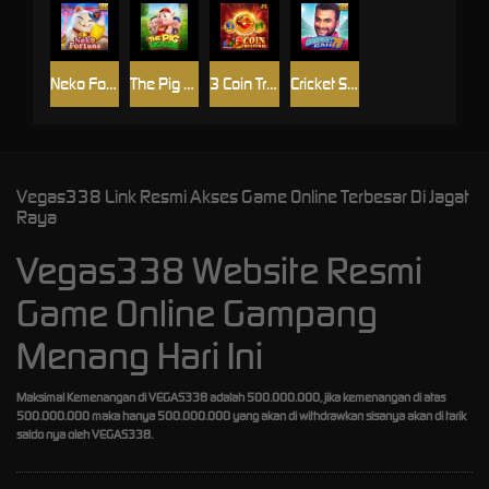
Neko Fortune
The Pig House
3 Coin Treasures
Cricket Sah 75
Vegas338 Link Resmi Akses Game Online Terbesar Di Jagat
Raya
Vegas338 Website Resmi
Game Online Gampang
Menang Hari Ini
Maksimal Kemenangan di VEGAS338 adalah 500.000.000, jika kemenangan di atas
500.000.000 maka hanya 500.000.000 yang akan di withdrawkan sisanya akan di tarik
saldo nya oleh VEGAS338.