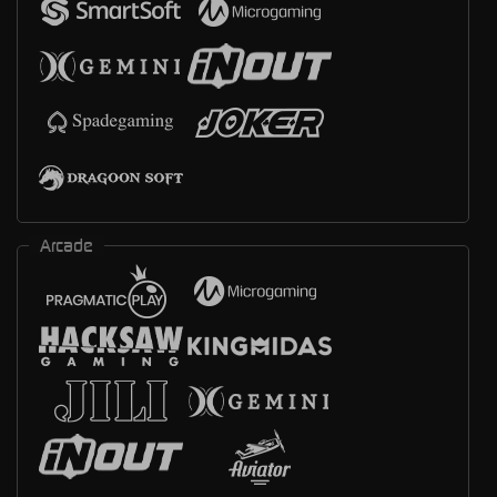
Arcade