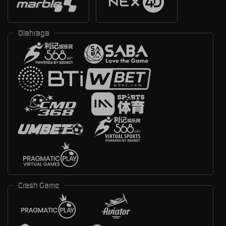
Olahraga
Crash Game