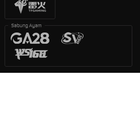
Sabung Ayam