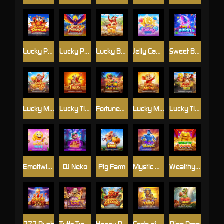
Lucky Panda
Lucky Phoenix
Lucky Bull
Jelly Candy
Sweet Burst
Lucky MonKey
Lucky Tiger
Fortunes of Aztec
Lucky Mouse
Lucky Tiger Gold Ultimate
Emotiwins
DJ Neko
Pig Farm
Mystic Wishes
Wealthy Frog