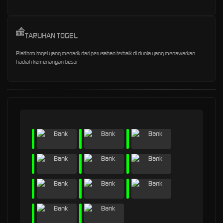
TARUHAN TOGEL
Platform togel yang menarik dari perusahan terbaik di dunia yang menawarkan
hadiah kemenangan besar