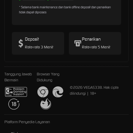
* Selama bank maintenance dan bank offline deposit dan penarikan
tidak dapat diproses
Deposit
Penarikan
Rata-rata 3 Menit
Rata-rata 5 Menit
Tanggung Jawab
Browser Yang
Bermain
Didukung
©2026 VEGAS338. Hak cipta
dilindungi | 18+
Platform Penyedia Layanan